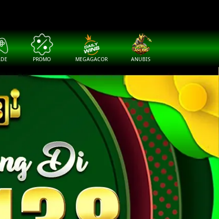
ADE
PROMO
MEGAGACOR
ANUBIS