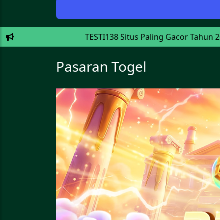
STI138 Situs Paling Gacor Tahun 2026. Nikmati Peluang M
Pasaran Togel