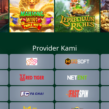
Provider Kami