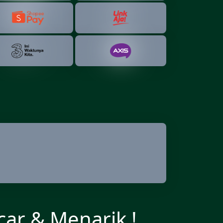
car & Menarik !