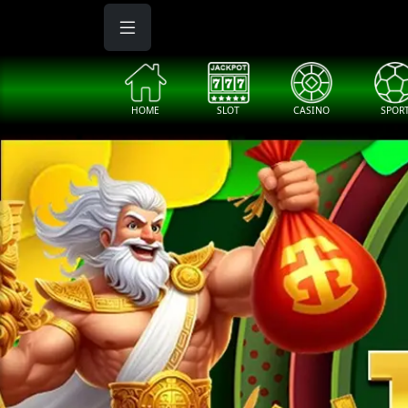
####
HOME
SLOT
CASINO
SPOR