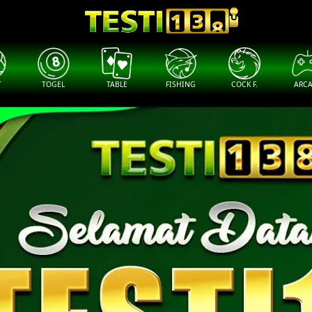
T
TOGEL
TABLE
FISHING
COCK F.
ARC