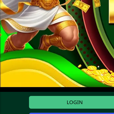
LOGIN