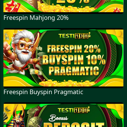
Freespin Mahjong 20%
Freespin Buyspin Pragmatic