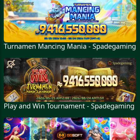
Turnamen Mancing Mania - Spadegaming
Play and Win Tournament - Spadegaming