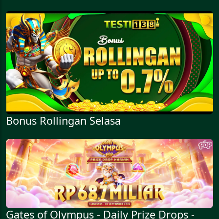
Bonus Rollingan Selasa
Gates of Olympus - Daily Prize Drops -