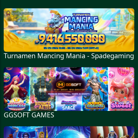
Turnamen Mancing Mania - Spadegaming
GGSOFT GAMES