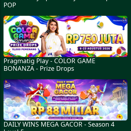
POP
Pragmatig Play - COLOR GAME
BONANZA - Prize Drops
DAILY WINS MEGA GACOR - Season 4