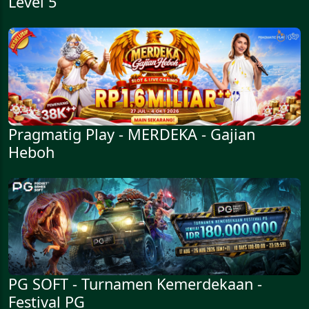
Level 5
Pragmatig Play - MERDEKA - Gajian
Heboh
PG SOFT - Turnamen Kemerdekaan -
Festival PG