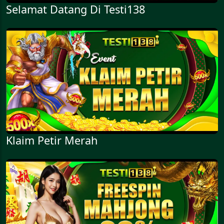
Selamat Datang Di Testi138
Klaim Petir Merah