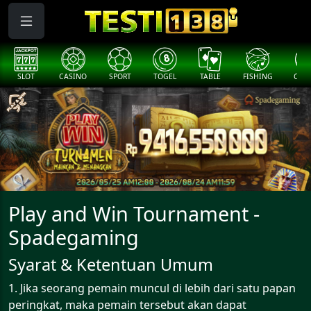
####
SLOT
CASINO
SPORT
TOGEL
TABLE
FISHING
COCK
Play and Win Tournament -
Spadegaming
Syarat & Ketentuan Umum
1. Jika seorang pemain muncul di lebih dari satu papan
peringkat, maka pemain tersebut akan dapat