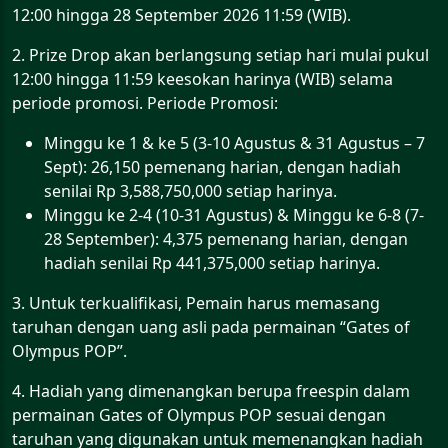
12:00 hingga 28 September 2026 11:59 (WIB).
2. Prize Drop akan berlangsung setiap hari mulai pukul
12:00 hingga 11:59 keesokan harinya (WIB) selama
periode promosi. Periode Promosi:
Minggu ke 1 & ke 5 (3-10 Agustus & 31 Agustus – 7
Sept): 26,150 pemenang harian, dengan hadiah
senilai Rp 3,588,750,000 setiap harinya.
Minggu ke 2-4 (10-31 Agustus) & Minggu ke 6-8 (7-
28 September): 4,375 pemenang harian, dengan
hadiah senilai Rp 441,375,000 setiap harinya.
3. Untuk terkualifikasi, Pemain harus memasang
taruhan dengan uang asli pada permainan “Gates of
Olympus POP”.
4. Hadiah yang dimenangkan berupa freespin dalam
permainan Gates of Olympus POP sesuai dengan
taruhan yang digunakan untuk memenangkan hadiah