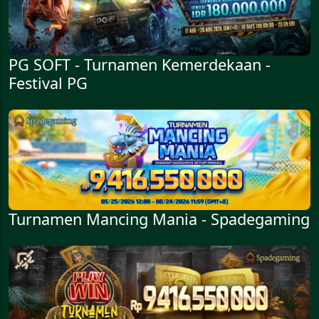
PG SOFT - Turnamen Kemerdekaan -
Festival PG
Turnamen Mancing Mania - Spadegaming