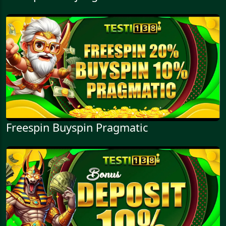
Freespin Buyspin Pragmatic