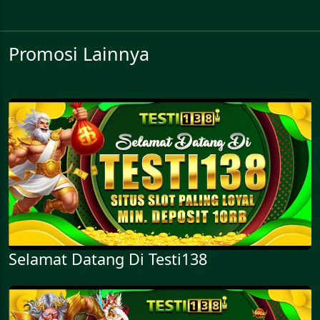
Promosi Lainnya
Selamat Datang Di Testi138