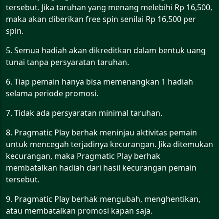
tersebut. Jika taruhan yang menang melebihi Rp 16,500,
maka akan diberikan free spin senilai Rp 16,500 per
spin.
5. Semua hadiah akan dikreditkan dalam bentuk uang
tunai tanpa persyaratan taruhan.
6. Tiap pemain hanya bisa memenangkan 1 hadiah
selama periode promosi.
7. Tidak ada persyaratan minimal taruhan.
8. Pragmatic Play berhak meninjau aktivitas pemain
untuk mencegah terjadinya kecurangan. Jika ditemukan
kecurangan, maka Pragmatic Play berhak
membatalkan hadiah dari hasil kecurangan pemain
tersebut.
9. Pragmatic Play berhak mengubah, menghentikan,
atau membatalkan promosi kapan saja.