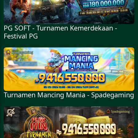
PG SOFT - Turnamen Kemerdekaan -
Festival PG
Turnamen Mancing Mania - Spadegaming