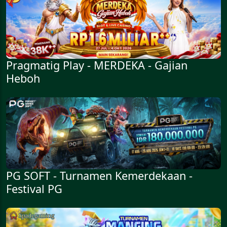
Pragmatig Play - MERDEKA - Gajian
Heboh
PG SOFT - Turnamen Kemerdekaan -
Festival PG