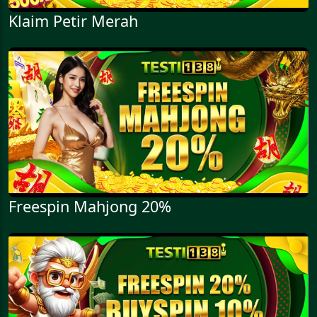
Klaim Petir Merah
Freespin Mahjong 20%