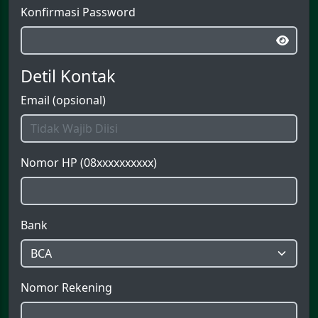
Konfirmasi Password
Detil Kontak
Email (opsional)
Nomor HP (08xxxxxxxxxx)
Bank
Nomor Rekening