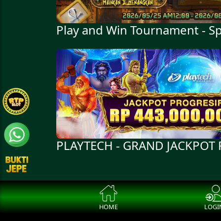
Play and Win Tournament - 
PLAYTECH - GRAND JACKPOT
HOME
LOGI