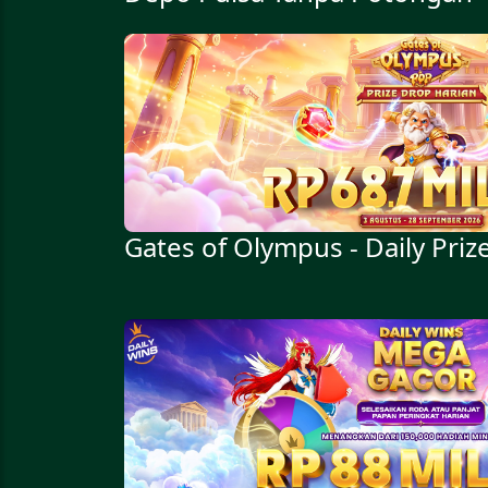
Gates of Olympus - Daily Priz