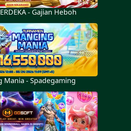
MERDEKA - Gajian Heboh
 Mania - Spadegaming