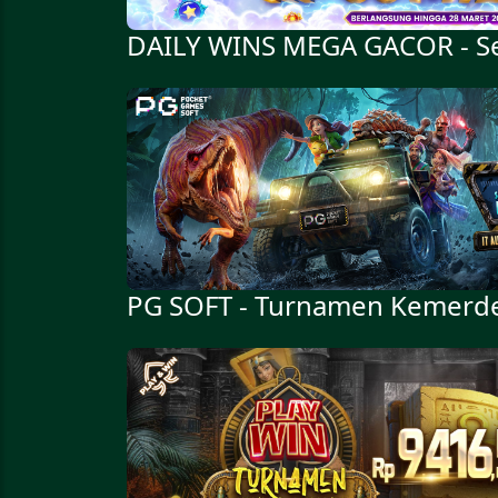
DAILY WINS MEGA GACOR - Se
PG SOFT - Turnamen Kemerdek