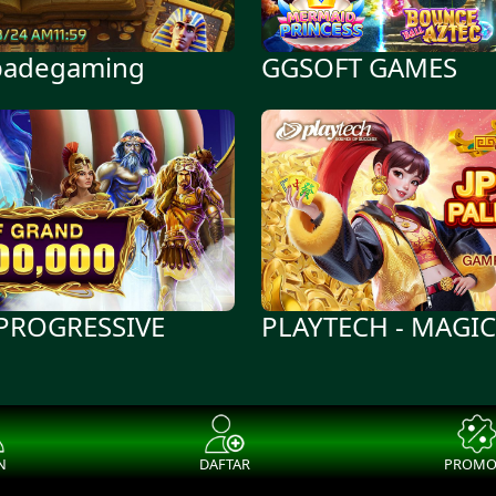
Spadegaming
GGSOFT GAMES
 PROGRESSIVE
PLAYTECH - MAGI
N
DAFTAR
PROMO