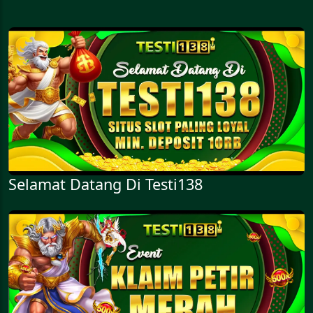
Selamat Datang Di Testi138