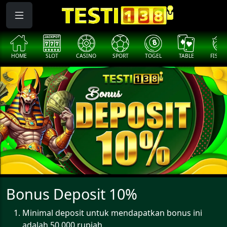
####
SLOT
CASINO
SPORT
TOGEL
TABLE
FISHING
COCK
Bonus Deposit 10%
Minimal deposit untuk mendapatkan bonus ini
adalah 50.000 rupiah