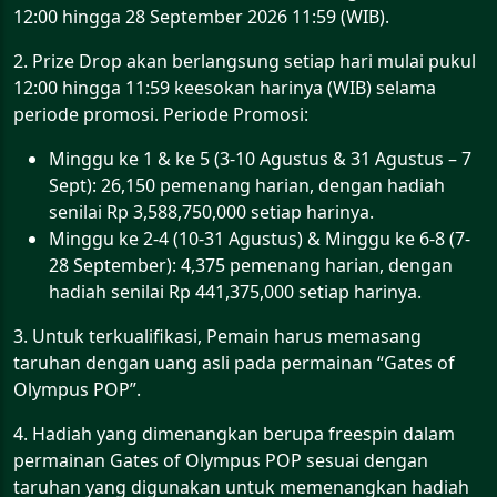
12:00 hingga 28 September 2026 11:59 (WIB).
2. Prize Drop akan berlangsung setiap hari mulai pukul
12:00 hingga 11:59 keesokan harinya (WIB) selama
periode promosi. Periode Promosi:
Minggu ke 1 & ke 5 (3-10 Agustus & 31 Agustus – 7
Sept): 26,150 pemenang harian, dengan hadiah
senilai Rp 3,588,750,000 setiap harinya.
Minggu ke 2-4 (10-31 Agustus) & Minggu ke 6-8 (7-
28 September): 4,375 pemenang harian, dengan
hadiah senilai Rp 441,375,000 setiap harinya.
3. Untuk terkualifikasi, Pemain harus memasang
taruhan dengan uang asli pada permainan “Gates of
Olympus POP”.
4. Hadiah yang dimenangkan berupa freespin dalam
permainan Gates of Olympus POP sesuai dengan
taruhan yang digunakan untuk memenangkan hadiah