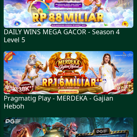
DAILY WINS MEGA GACOR - Season 4
Level 5
Pragmatig Play - MERDEKA - Gajian
Heboh