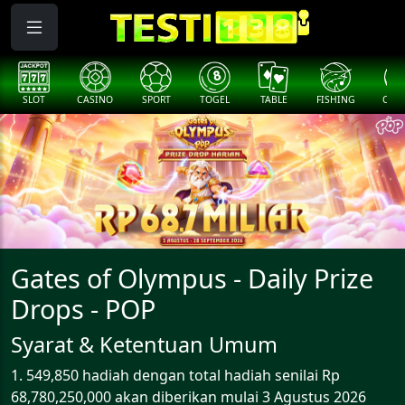
####
SLOT
CASINO
SPORT
TOGEL
TABLE
FISHING
COCK
Gates of Olympus - Daily Prize
Drops - POP
Syarat & Ketentuan Umum
1. 549,850 hadiah dengan total hadiah senilai Rp
68,780,250,000 akan diberikan mulai 3 Agustus 2026