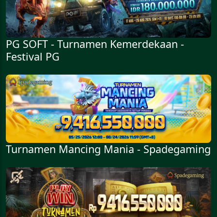
PG SOFT - Turnamen Kemerdekaan -
Festival PG
Turnamen Mancing Mania - Spadegaming