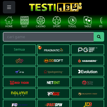
####
HOME
SLOT
CASINO
SPORT
TOGEL
TABLE
FISHI
Semua