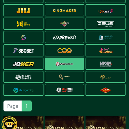
Page
1