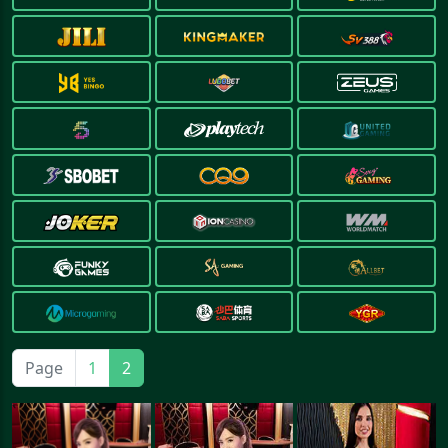
Page
1
2