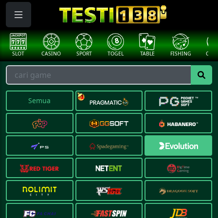
####
CASINO
SPORT
TOGEL
TABLE
FISHING
COCK F.
ARC
Semua