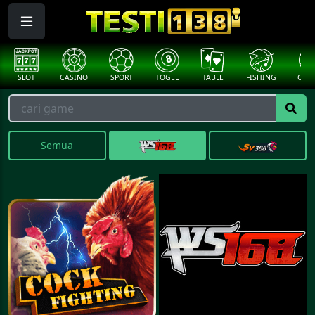
####
SLOT
CASINO
SPORT
TOGEL
TABLE
FISHING
COCK
Semua