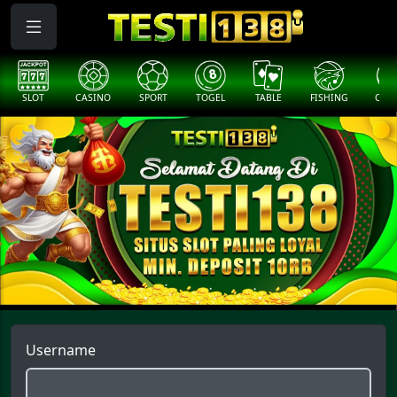
####
SLOT
CASINO
SPORT
TOGEL
TABLE
FISHING
COCK
Username