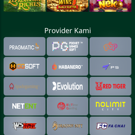
Provider Kami