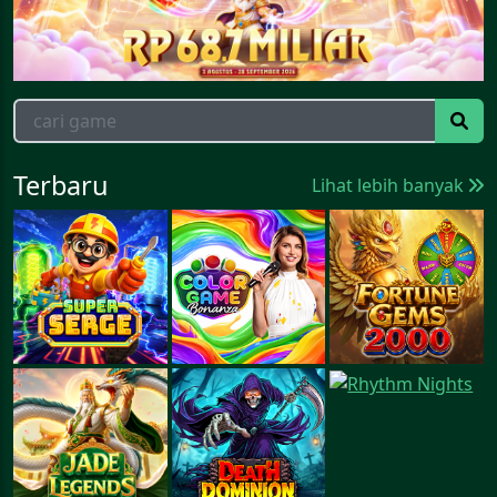
Terbaru
Lihat lebih banyak