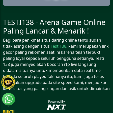
TESTI138 - Arena Game Online
Paling Lancar & Menarik !
Bagi para penikmat situs daring online tentu sudah
tidak asing dengan situs
Testi138
, kami merupakan link
gacor paling rekomen saat ini karena telah terbukti
paling loyal kepada seluruh pengguna setianya. Testi
138 juga menyediakan bocoran rtp live langsung
didalam situsnya untuk memberikan data real time
kepada seluruh player. Tak hanya itu, kami juga terus
melakukan upgrade pada site speed kami, menjadikan
kami situs yang paling ringan dan asik untuk dimainkan
Powered By