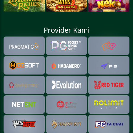
Provider Kami