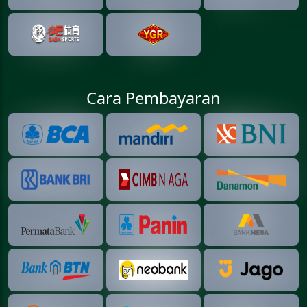
Cara Pembayaran