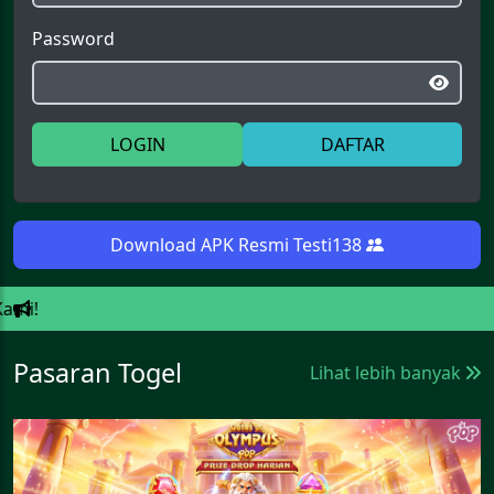
Password
LOGIN
DAFTAR
Download APK Resmi Testi138
TESTI1
Pasaran Togel
Lihat lebih banyak