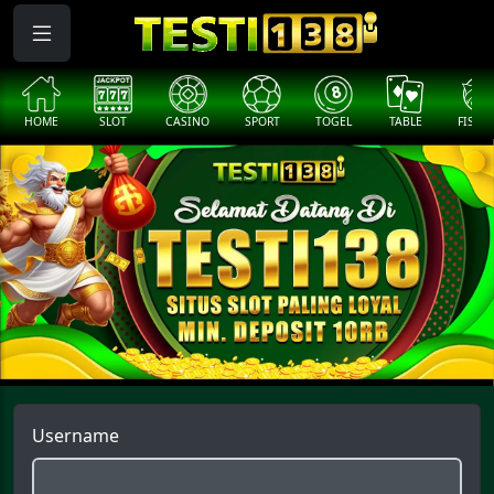
####
SLOT
CASINO
SPORT
TOGEL
TABLE
FISHING
COCK
Username