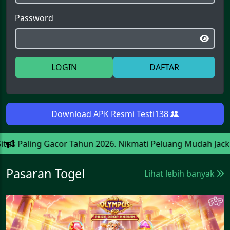
Password
LOGIN
DAFTAR
Download APK Resmi Testi138
g Gacor Tahun 2026. Nikmati Peluang Mudah Jackpot Besar
Pasaran Togel
Lihat lebih banyak