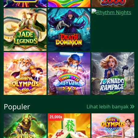
Populer
Lihat lebih banyak