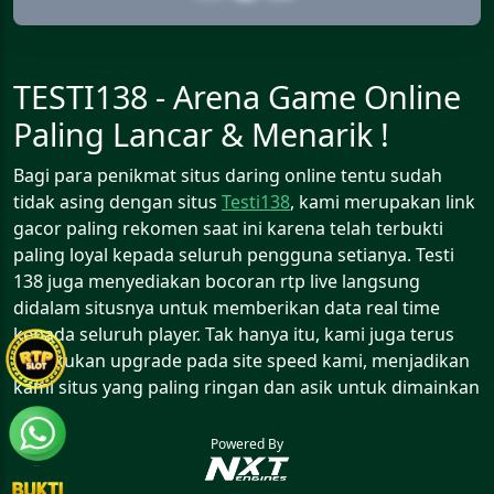
TESTI138 - Arena Game Online
Paling Lancar & Menarik !
Bagi para penikmat situs daring online tentu sudah
tidak asing dengan situs
Testi138
, kami merupakan link
gacor paling rekomen saat ini karena telah terbukti
paling loyal kepada seluruh pengguna setianya. Testi
138 juga menyediakan bocoran rtp live langsung
didalam situsnya untuk memberikan data real time
kepada seluruh player. Tak hanya itu, kami juga terus
melakukan upgrade pada site speed kami, menjadikan
kami situs yang paling ringan dan asik untuk dimainkan
Powered By