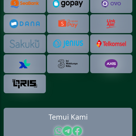
Temui Kami