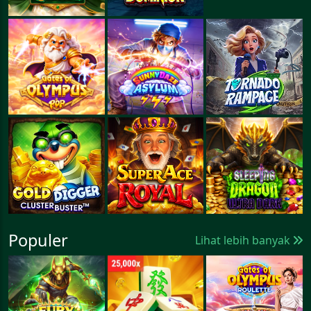
Populer
Lihat lebih banyak