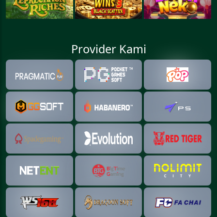
Provider Kami