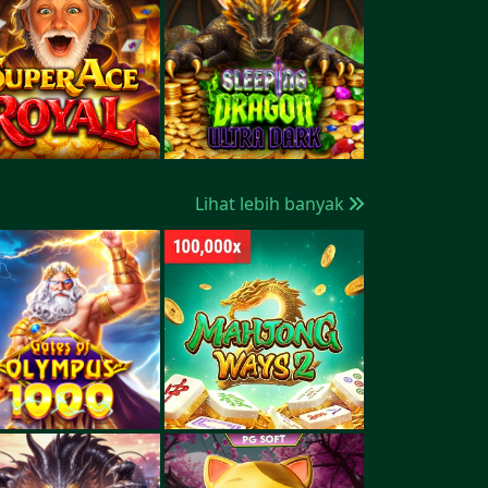
Lihat lebih banyak