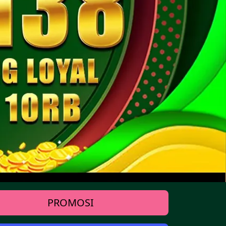
PROMOSI