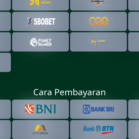
Cara Pembayaran