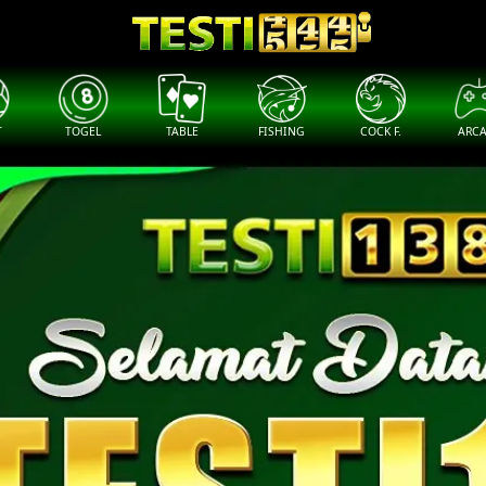
T
TOGEL
TABLE
FISHING
COCK F.
ARC