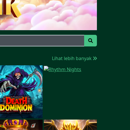
Lihat lebih banyak