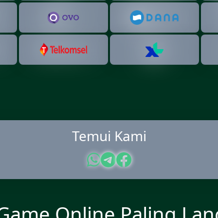
Temui Kami
Game Online Paling Lan