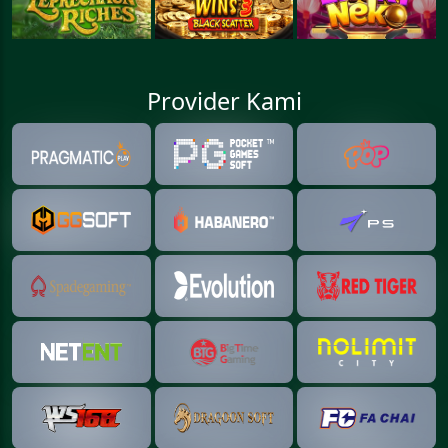
Provider Kami