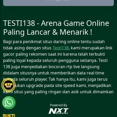
TESTI138 - Arena Game Online
Paling Lancar & Menarik !
Bagi para penikmat situs daring online tentu sudah
tidak asing dengan situs
Testi138
, kami merupakan link
gacor paling rekomen saat ini karena telah terbukti
paling loyal kepada seluruh pengguna setianya. Testi
138 juga menyediakan bocoran rtp live langsung
didalam situsnya untuk memberikan data real time
kepada seluruh player. Tak hanya itu, kami juga terus
melakukan upgrade pada site speed kami, menjadikan
kami situs yang paling ringan dan asik untuk dimainkan
Powered By