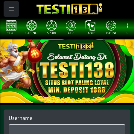
####
SLOT
CASINO
SPORT
TOGEL
TABLE
FISHING
COCK
Username