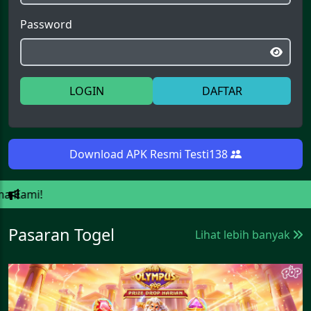
Password
LOGIN
DAFTAR
Download APK Resmi Testi138
TE
Pasaran Togel
Lihat lebih banyak