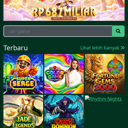
Terbaru
Lihat lebih banyak