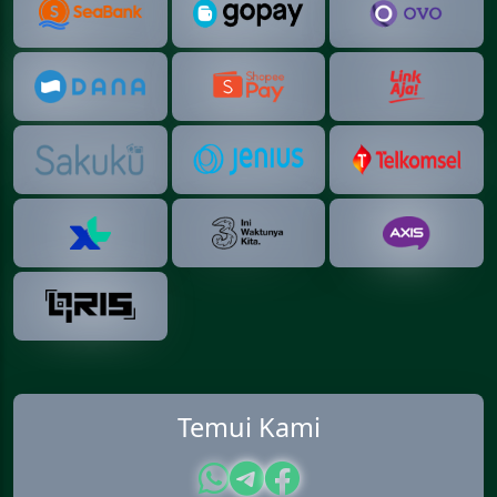
Temui Kami