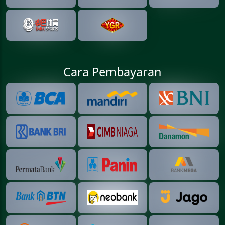
Cara Pembayaran