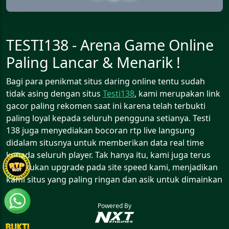
TESTI138 - Arena Game Online
Paling Lancar & Menarik !
Bagi para penikmat situs daring online tentu sudah
tidak asing dengan situs
Testi138
, kami merupakan link
gacor paling rekomen saat ini karena telah terbukti
paling loyal kepada seluruh pengguna setianya. Testi
138 juga menyediakan bocoran rtp live langsung
didalam situsnya untuk memberikan data real time
kepada seluruh player. Tak hanya itu, kami juga terus
melakukan upgrade pada site speed kami, menjadikan
kami situs yang paling ringan dan asik untuk dimainkan
Powered By