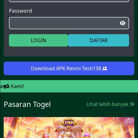
Password
LOGIN
DAFTAR
Download APK Resmi Testi138
T
Pasaran Togel
Lihat lebih banyak