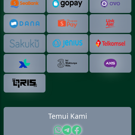
Temui Kami