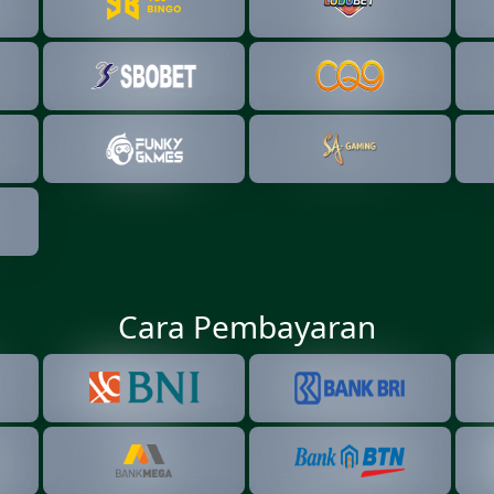
Cara Pembayaran