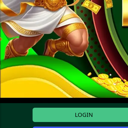
LOGIN