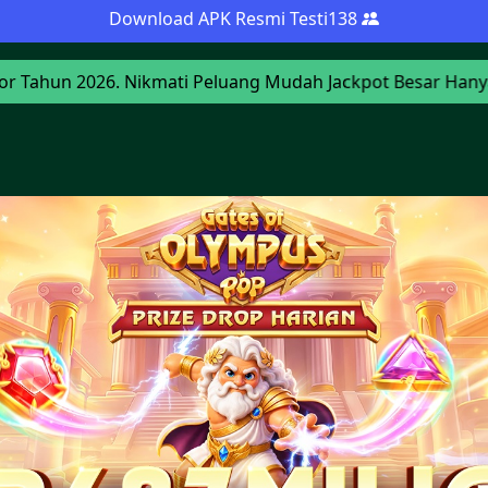
Download APK Resmi Testi138
 Peluang Mudah Jackpot Besar Hanya Bersama Kami!