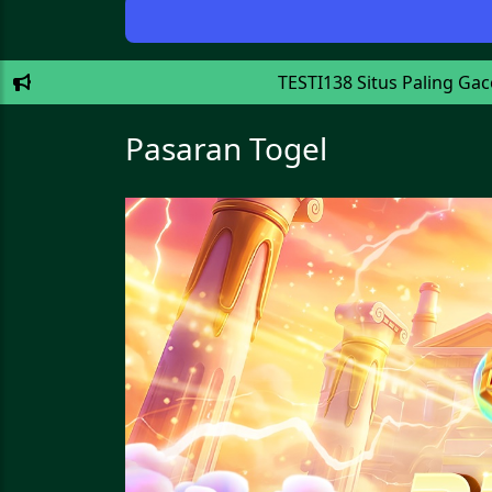
TESTI138 Situs Paling Gacor Tahun 2026. Nikmati
Pasaran Togel