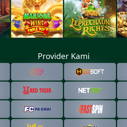
Provider Kami