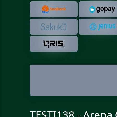
TESTI138 - Arena 