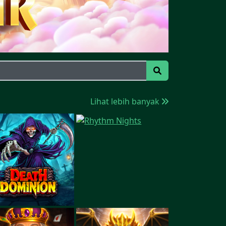
Lihat lebih banyak