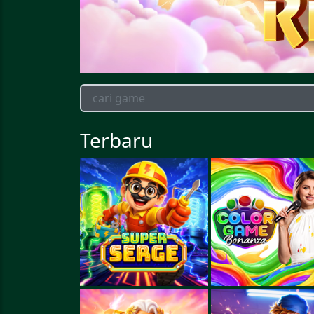
Terbaru