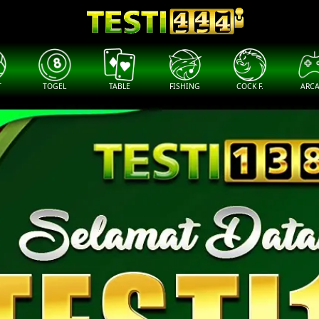
T
TOGEL
TABLE
FISHING
COCK F.
ARC