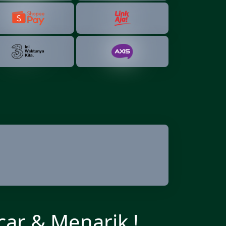
car & Menarik !