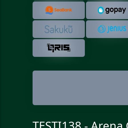
TESTI138 - Arena 