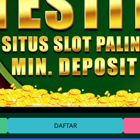
DAFTAR