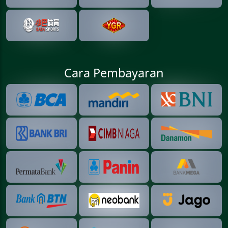
Cara Pembayaran