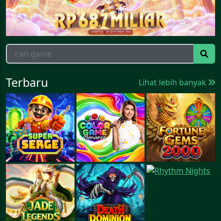
Terbaru
Lihat lebih banyak