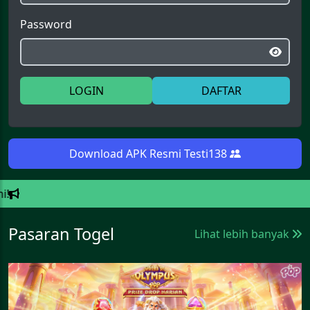
Password
LOGIN
DAFTAR
Download APK Resmi Testi138
TESTI138
Pasaran Togel
Lihat lebih banyak