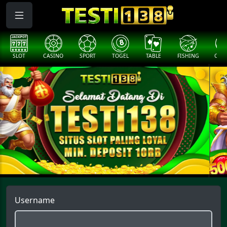
####
SLOT
CASINO
SPORT
TOGEL
TABLE
FISHING
COCK
Username