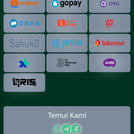
Temui Kami