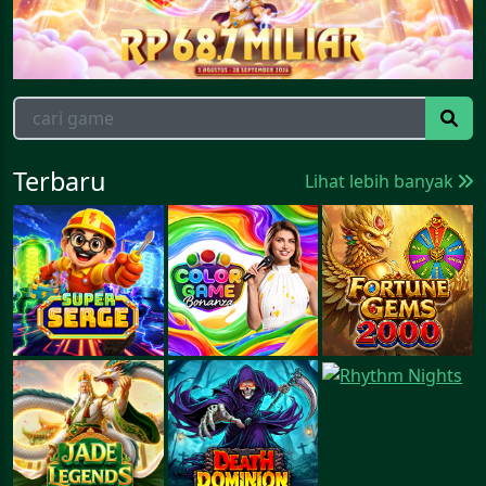
Terbaru
Lihat lebih banyak