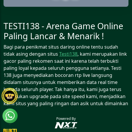
TESTI138 - Arena Game Online
Paling Lancar & Menarik !
Bagi para penikmat situs daring online tentu sudah
tidak asing dengan situs
Testi138
, kami merupakan link
gacor paling rekomen saat ini karena telah terbukti
paling loyal kepada seluruh pengguna setianya. Testi
138 juga menyediakan bocoran rtp live langsung
didalam situsnya untuk memberikan data real time
kepada seluruh player. Tak hanya itu, kami juga terus
melakukan upgrade pada site speed kami, menjadikan
kami situs yang paling ringan dan asik untuk dimainkan
Powered By