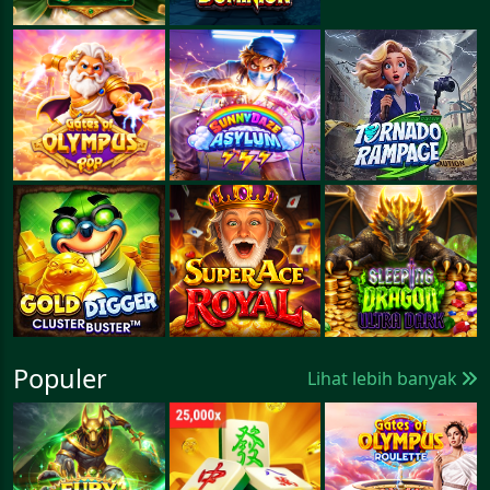
Populer
Lihat lebih banyak