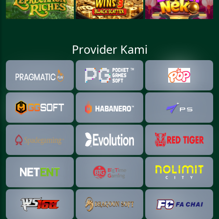
Provider Kami