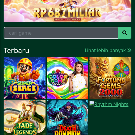
Terbaru
Lihat lebih banyak