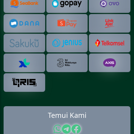
Temui Kami