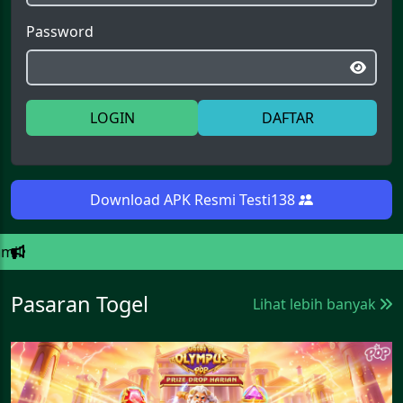
Password
LOGIN
DAFTAR
Download APK Resmi Testi138
TESTI13
Pasaran Togel
Lihat lebih banyak