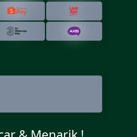
car & Menarik !