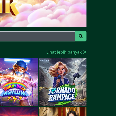
Lihat lebih banyak