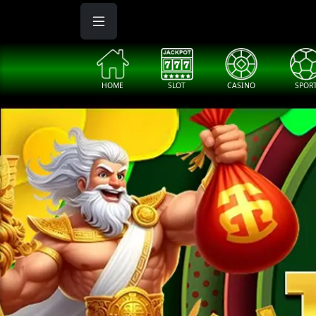
####
HOME
SLOT
CASINO
SPOR