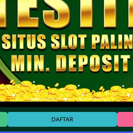
DAFTAR