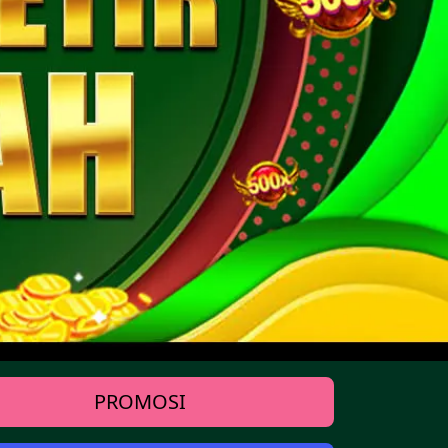
PROMOSI