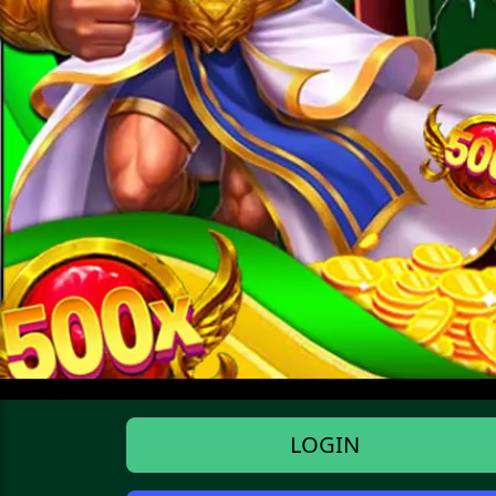
LOGIN