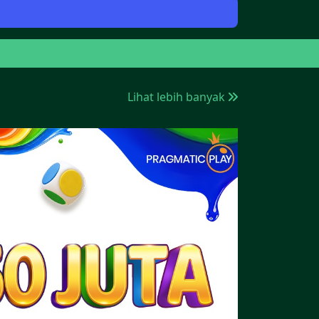
Lihat lebih banyak