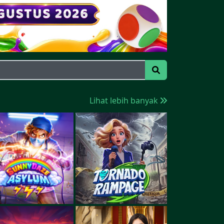
Lihat lebih banyak