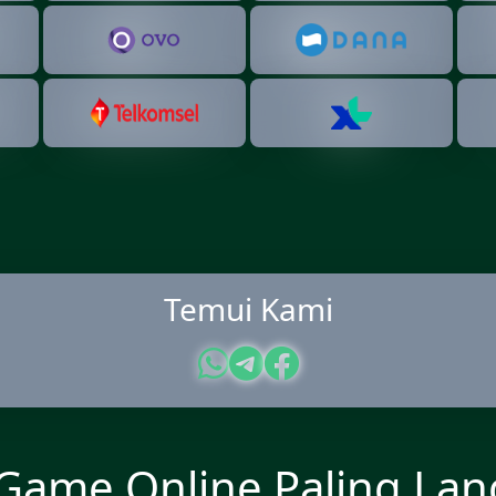
Temui Kami
Game Online Paling Lan