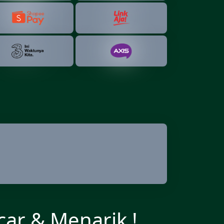
car & Menarik !