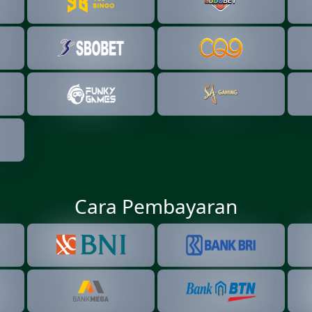
Cara Pembayaran