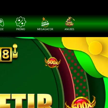
ADE
PROMO
MEGAGACOR
ANUBIS