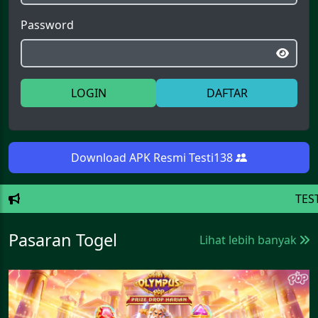
Password
LOGIN
DAFTAR
Download APK Resmi Testi138
TESTI138 Situs
Pasaran Togel
Lihat lebih banyak