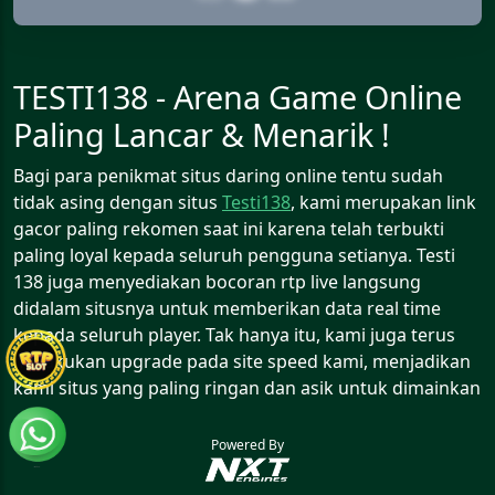
TESTI138 - Arena Game Online
Paling Lancar & Menarik !
Bagi para penikmat situs daring online tentu sudah
tidak asing dengan situs
Testi138
, kami merupakan link
gacor paling rekomen saat ini karena telah terbukti
paling loyal kepada seluruh pengguna setianya. Testi
138 juga menyediakan bocoran rtp live langsung
didalam situsnya untuk memberikan data real time
kepada seluruh player. Tak hanya itu, kami juga terus
melakukan upgrade pada site speed kami, menjadikan
kami situs yang paling ringan dan asik untuk dimainkan
Powered By